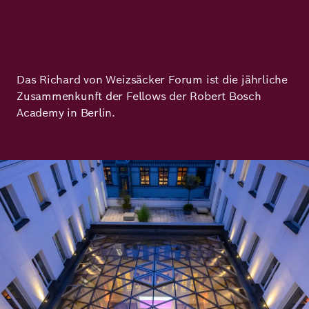
Richard
von
Weizsäcker
Das Richard von Weizsäcker Forum ist die jährliche
Forum
Zusammenkunft der Fellows der Robert Bosch
Academy in Berlin.
Veranstaltungen
Bild
Perspectives
Deutsch
Englisch