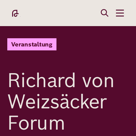
Direkt
zum
Inhalt
Veranstaltung
Richard von
Academy
Weizsäcker
Fellowship
Forum
Fellows