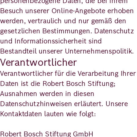
personenbezogene Daten, die bei Ihrem
Richard
Besuch unserer Online-Angebote erhoben
werden, vertraulich und nur gemäß den
von
gesetzlichen Bestimmungen. Datenschutz
Weizsäcker
und Informationssicherheit sind
Forum
Bestandteil unserer Unternehmenspolitik.
Verantwortlicher
Veranstaltungen
Verantwortlicher für die Verarbeitung Ihrer
Daten ist die Robert Bosch Stiftung;
Perspectives
Ausnahmen werden in diesen
Datenschutzhinweisen erläutert. Unsere
Kontaktdaten lauten wie folgt:
Deutsch
Englisch
Robert Bosch Stiftung GmbH