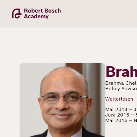
Direkt
zum
Inhalt
Bild
Bra
Academy
Brahma Chella
Policy Advis
Fellowship
Weiterlesen
Mai 2014 – J
Juni 2015 –
Mai 2016 – N
Fellows