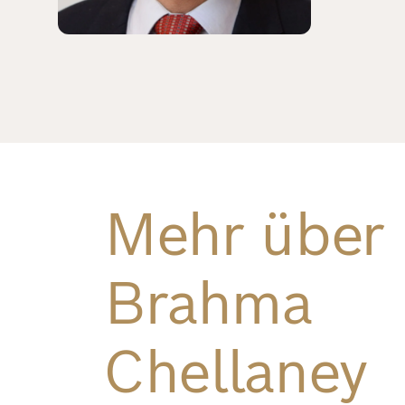
Richard
von
Weizsäcker
Forum
Veranstaltungen
Mehr über
Perspectives
Brahma
Deutsch
Englisch
Chellaney