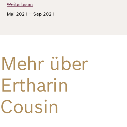
Weiterlesen
Richard
Mai 2021 – Sep 2021
von
Weizsäcker
Forum
Mehr über
Veranstaltungen
Ertharin
Perspectives
Cousin
Deutsch
Englisch