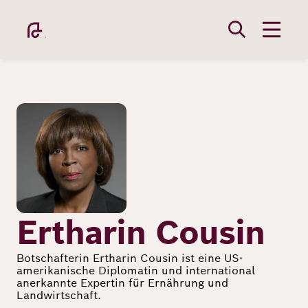
Direkt
zum
Inhalt
Bild
Academy
Fellowship
Ertharin Cousin
Botschafterin Ertharin Cousin ist eine US-
amerikanische Diplomatin und international
Fellows
anerkannte Expertin für Ernährung und
Landwirtschaft.