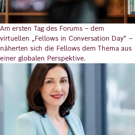
Richard
von
Am ersten Tag des Forums – dem
Weizsäcker
virtuellen „Fellows in Conversation Day“ –
Forum
näherten sich die Fellows dem Thema aus
einer globalen Perspektive.
Veranstaltungen
Bild
Perspectives
Deutsch
Englisch