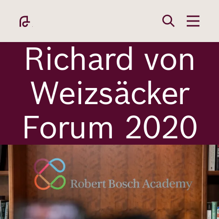
Direkt
zum
Inhalt
Richard von
Weizsäcker
Forum 2020
Academy
Bild
Fellowship
Fellows