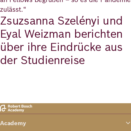
zulässt.“
Zsuzsanna Szelényi und
Eyal Weizman berichten
über ihre Eindrücke aus
der Studienreise
Video Abspielen
Video Abspielen
Academy