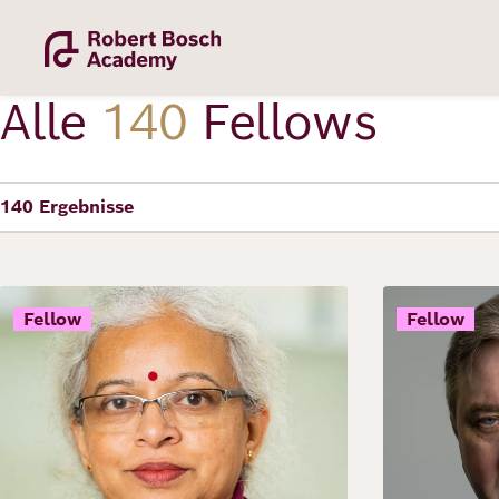
Direkt
zum
Inhalt
Alle
140
Fellows
140
Ergebnisse
Academy
Bild
Bild
Fellow
Fellow
Fellowship
Fellows