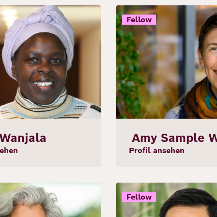
Bild
Fellow
 Wanjala
Amy Sample 
sehen
Profil ansehen
Bild
Fellow