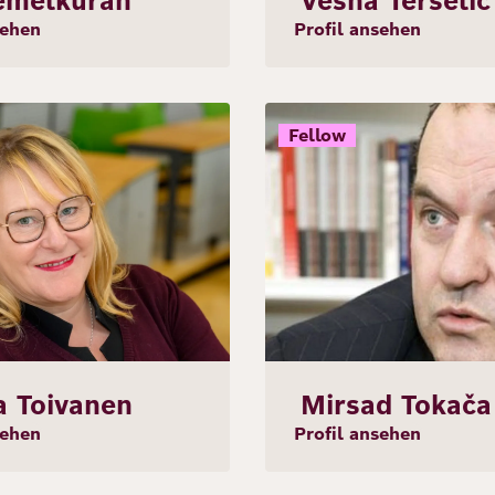
emelkuran
Vesna Teršelič
sehen
Profil ansehen
Bild
Fellow
a Toivanen
Mirsad Tokača
sehen
Profil ansehen