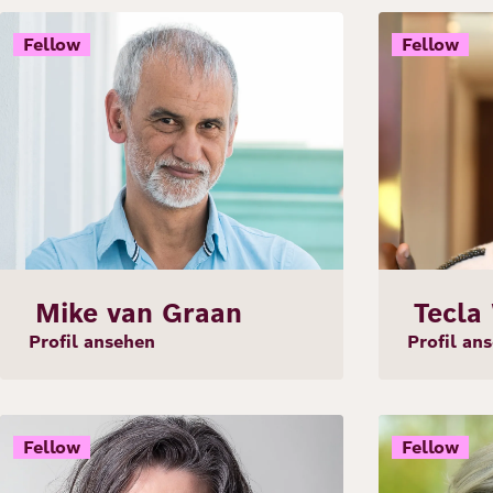
Bild
Bild
Fellow
Fellow
Mike van Graan
Tecla
Profil ansehen
Profil an
Bild
Bild
Fellow
Fellow