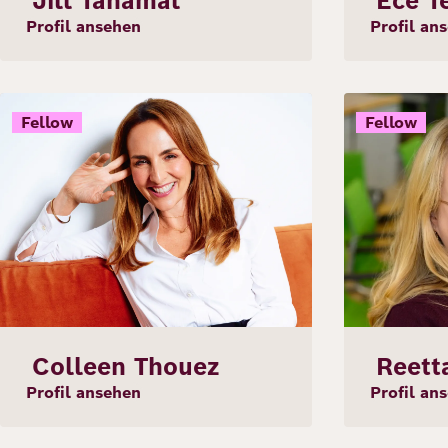
Jill Tanamal
Ece T
Profil ansehen
Profil an
Bild
Bild
Fellow
Fellow
Colleen Thouez
Reett
Profil ansehen
Profil an