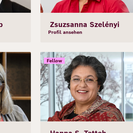
b
Zsuzsanna Szelényi
Profil ansehen
Bild
Fellow