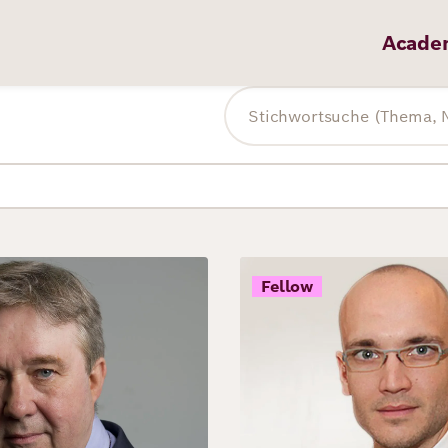
Acade
Volltextsuche
Bild
Fellow