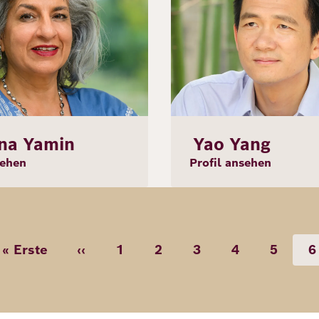
na Yamin
Yao Yang
sehen
Profil ansehen
eitennummerierung
« Erste
‹‹
1
2
3
4
5
6
Erste
Vorherige
Seite
Seite
Seite
Seite
Seite
S
Seite
Seite