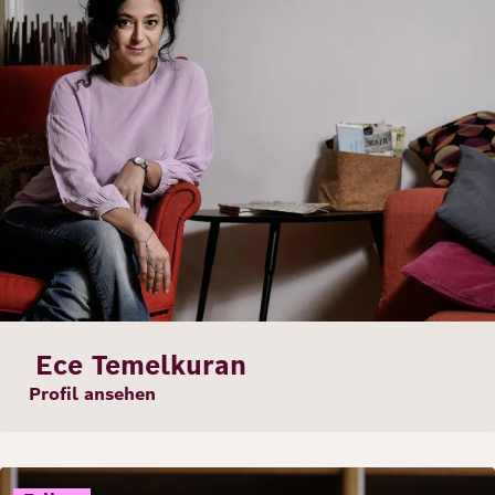
Ece Temelkuran
Profil ansehen
Bild