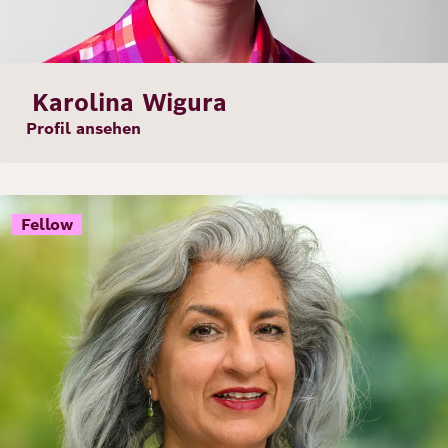
Karolina Wigura
Profil ansehen
Bild
Fellow