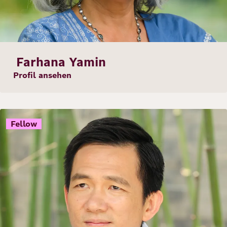
Farhana Yamin
Profil ansehen
Bild
Fellow