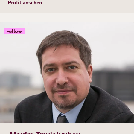
Profil ansehen
Bild
Fellow