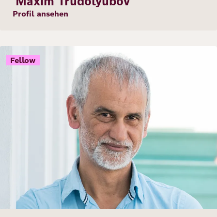
Maxim Trudolyubov
Profil ansehen
Bild
Fellow