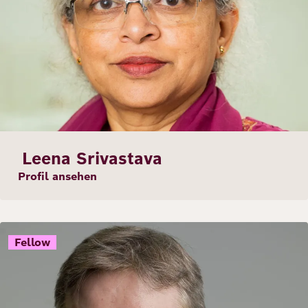
Richard
von
Weizsäcker
Forum
Veranstaltungen
Leena Srivastava
Profil ansehen
Perspectives
Bild
Fellow
Deutsch
Englisch