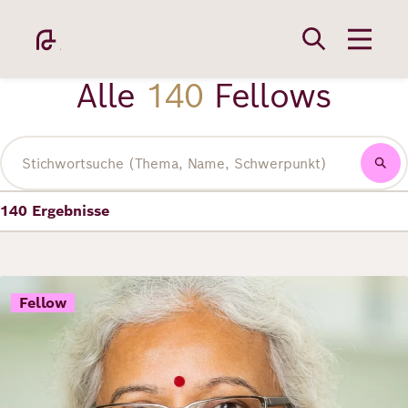
Direkt
zum
Inhalt
Alle
140
Fellows
Volltextsuche
140
Ergebnisse
Academy
Bild
Fellowship
Fellow
Fellows