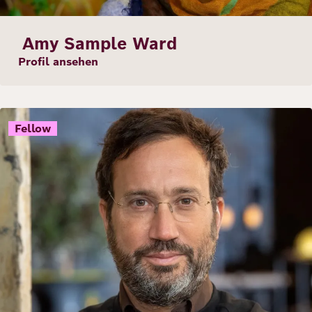
Amy Sample Ward
Profil ansehen
Bild
Fellow