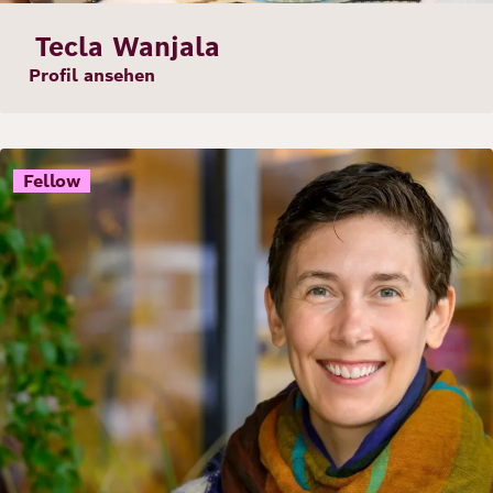
Tecla Wanjala
Profil ansehen
Bild
Fellow