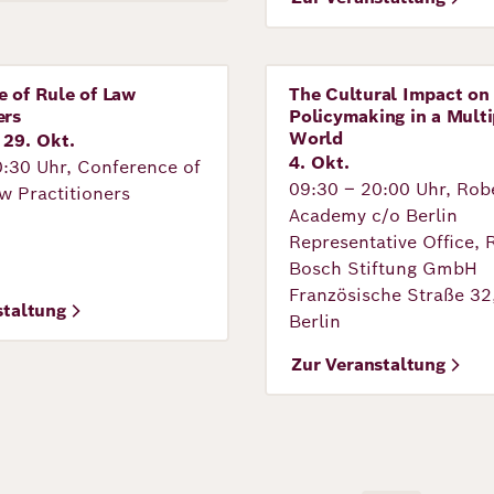
 of Rule of Law
The Cultural Impact on
tung
Veranstaltung
ers
Policymaking in a Multi
World
 29. Okt.
4. Okt.
0:30 Uhr, Conference of
09:30 – 20:00 Uhr, Rob
w Practitioners
Academy c/o Berlin
Representative Office, 
Bosch Stiftung GmbH
Französische Straße 32
staltung
Berlin
Zur Veranstaltung
rierung