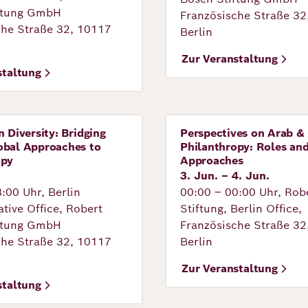
ftung GmbH
Französische Straße 32
che Straße 32, 10117
Berlin
Zur Veranstaltung
staltung
n Diversity: Bridging
Perspectives on Arab &
tung
Veranstaltung
obal Approaches to
Philanthropy: Roles an
opy
Approaches
3. Jun. – 4. Jun.
:00 Uhr, Berlin
00:00 – 00:00 Uhr, Rob
tive Office, Robert
Stiftung, Berlin Office,
ftung GmbH
Französische Straße 32
che Straße 32, 10117
Berlin
Zur Veranstaltung
staltung