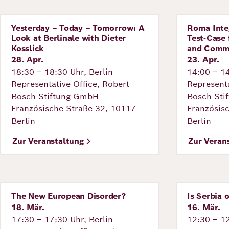
Yesterday – Today – Tomorrow: A
Roma Integ
Veranstaltung
Veranstal
Look at Berlinale with Dieter
Test-Case 
Kosslick
and Comm
28. Apr.
23. Apr.
18:30 – 18:30 Uhr, Berlin
14:00 – 14
Representative Office, Robert
Representa
Bosch Stiftung GmbH
Bosch Sti
Französische Straße 32, 10117
Französis
Berlin
Berlin
Zur Veranstaltung
Zur Veran
The New European Disorder?
Is Serbia 
Veranstaltung
Veranstal
18. Mär.
16. Mär.
17:30 – 17:30 Uhr, Berlin
12:30 – 12