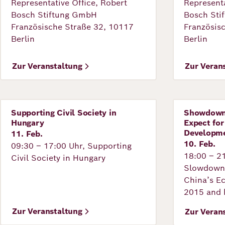
Representative Office, Robert
Representa
Bosch Stiftung GmbH
Bosch Sti
Französische Straße 32, 10117
Französis
Berlin
Berlin
Zur Veranstaltung
Zur Veran
Supporting Civil Society in
Showdown
Veranstaltung
Veranstal
Hungary
Expect fo
Developme
11. Feb.
10. Feb.
09:30 – 17:00 Uhr, Supporting
18:00 – 2
Civil Society in Hungary
Slowdown:
Chinaʼs E
2015 and 
©
Zur Veranstaltung
Zur Veran
Robert Bosch Academy/ Bohm