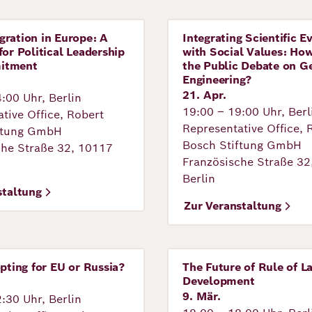
ration in Europe: A
Integrating Scientific E
tung
Veranstaltung
for Political Leadership
with Social Values: Ho
itment
the Public Debate on G
Engineering?
21. Apr.
:00 Uhr, Berlin
19:00 – 19:00 Uhr, Berl
tive Office, Robert
Representative Office, 
ftung GmbH
Bosch Stiftung GmbH
che Straße 32, 10117
Französische Straße 32
Berlin
staltung
Zur Veranstaltung
opting for EU or Russia?
The Future of Rule of L
tung
Veranstaltung
Development
9. Mär.
:30 Uhr, Berlin