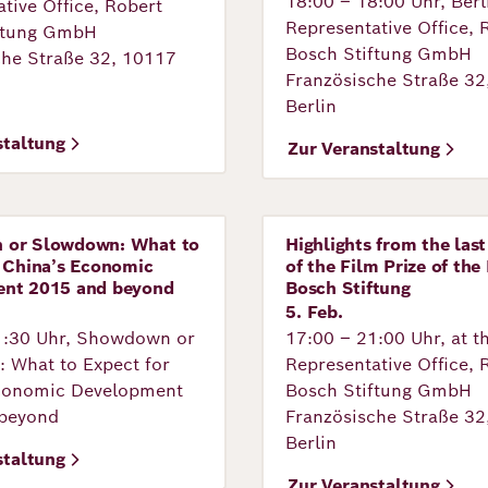
18:00 – 18:00 Uhr, Berl
tive Office, Robert
Representative Office, 
ftung GmbH
Bosch Stiftung GmbH
che Straße 32, 10117
Französische Straße 32
Berlin
staltung
Zur Veranstaltung
 or Slowdown: What to
Highlights from the last
tung
Veranstaltung
r Chinaʼs Economic
of the Film Prize of the
nt 2015 and beyond
Bosch Stiftung
5. Feb.
1:30 Uhr, Showdown or
17:00 – 21:00 Uhr, at t
 What to Expect for
Representative Office, 
conomic Development
Bosch Stiftung GmbH
beyond
Französische Straße 32
Berlin
staltung
Zur Veranstaltung