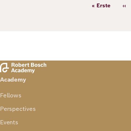
« Erste
‹‹
Erste
Vo
Seite
Se
Academy
Fellows
Perspectives
Events