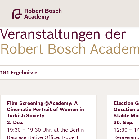
Direkt
zum
Inhalt
Veranstaltungen der
Robert Bosch Acade
181
Ergebnisse
Academy
Fellowship
Film Screening @Academy: A
Election G
Veranstaltung
Veranstal
Cinematic Portrait of Women in
Question a
Turkish Society
Stable Mid
2. Dez.
30. Sep.
Fellows
19:30 – 19:30 Uhr, at the Berlin
12:30 – 14
Representative Office, Robert
Representa