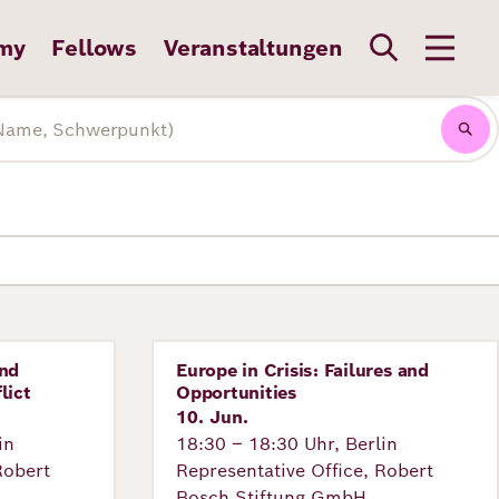
my
Fellows
Veranstaltungen
and
Europe in Crisis: Failures and
Veranstaltung
lict
Opportunities
10. Jun.
in
18:30 – 18:30 Uhr, Berlin
Robert
Representative Office, Robert
Bosch Stiftung GmbH