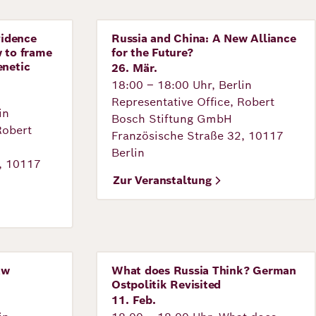
vidence
Russia and China: A New Alliance
Veranstaltung
w to frame
for the Future?
enetic
26. Mär.
18:00 – 18:00 Uhr, Berlin
Representative Office, Robert
in
Bosch Stiftung GmbH
Robert
Französische Straße 32, 10117
Berlin
, 10117
Zur Veranstaltung
aw
What does Russia Think? German
Veranstaltung
Ostpolitik Revisited
11. Feb.