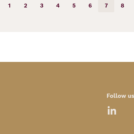
1
2
3
4
5
6
7
8
rherige
Seite
Seite
Seite
Seite
Seite
Seite
Seite
Seit
ite
Follow u