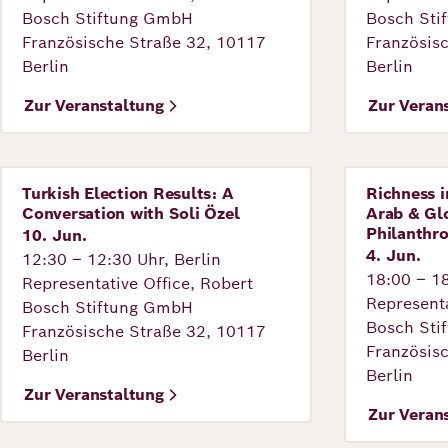
Bosch Stiftung GmbH
Bosch Sti
Richard
Französische Straße 32, 10117
Französis
von
Berlin
Berlin
Weizsäcker
Zur Veranstaltung
Zur Veran
Forum
Turkish Election Results: A
Richness i
Veranstaltung
Veranstal
Conversation with Soli Özel
Arab & Gl
Veranstaltungen
Philanthr
10. Jun.
4. Jun.
12:30 – 12:30 Uhr, Berlin
18:00 – 18
Representative Office, Robert
Perspectives
Representa
Bosch Stiftung GmbH
Bosch Sti
Französische Straße 32, 10117
Französis
Berlin
Berlin
Deutsch
Englisch
Zur Veranstaltung
Zur Veran