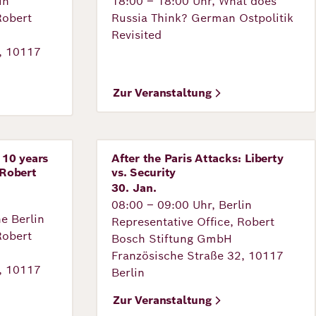
in
18:00 – 18:00 Uhr, What does
Robert
Russia Think? German Ostpolitik
Revisited
, 10117
Zur Veranstaltung
 10 years
After the Paris Attacks: Liberty
Veranstaltung
 Robert
vs. Security
30. Jan.
08:00 – 09:00 Uhr, Berlin
he Berlin
Representative Office, Robert
Robert
Bosch Stiftung GmbH
Französische Straße 32, 10117
, 10117
Berlin
©
Zur Veranstaltung
Robert Bosch Academy/Bohm