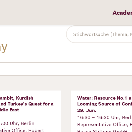
Acade
Volltextsuche
my
ambit, Kurdish
Water: Resource No.1 
tung
Veranstaltung
nd Turkey’s Quest for a
Looming Source of Conf
dle East
29. Jun.
16:30 – 16:30 Uhr, Berl
:00 Uhr, Berlin
Representative Office, 
tive Office, Robert
Bosch Stiftung GmbH