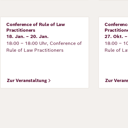
Conference of Rule of Law
Conference
Veranstaltung
Veranstal
Practitioners
Practition
18. Jan. – 20. Jan.
27. Okt. –
18:00 – 18:00 Uhr, Conference of
18:00 – 1
Rule of Law Practitioners
Rule of La
©
Zur Veranstaltung
Zur Veran
Wee, Kopenhagen
Seitennumme