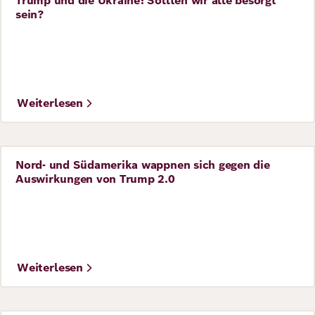
Trump und die Ukraine: Sollten wir alle besorgt
Perspective
sein?
Weiterlesen
Nord- und Südamerika wappnen sich gegen die
Perspective
Auswirkungen von Trump 2.0
Weiterlesen