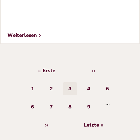
Weiterlesen
Seitennummerierung
« Erste
‹‹
Erste
Vorherige
Seite
Seite
1
2
3
4
5
Seite
Seite
Seite
Seite
Seite
…
6
7
8
9
Seite
Seite
Seite
Seite
››
Letzte »
Nächste
Letzte
Seite
Seite