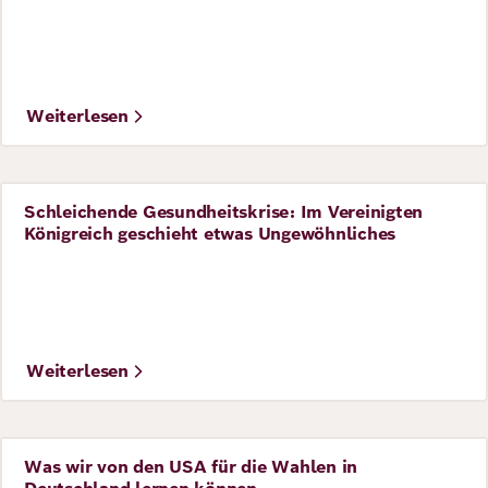
Richard
von
Weizsäcker
Weiterlesen
Forum
Schleichende Gesundheitskrise: Im Vereinigten
Perspective
Königreich geschieht etwas Ungewöhnliches
Veranstaltungen
Perspectives
Weiterlesen
Deutsch
Englisch
Was wir von den USA für die Wahlen in
Perspective