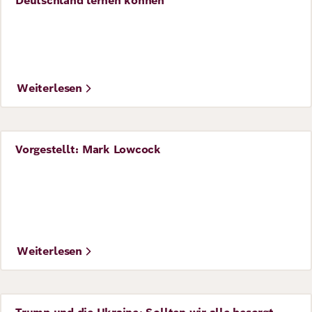
Deutschland lernen können
Weiterlesen
Vorgestellt: Mark Lowcock
Perspective
Weiterlesen