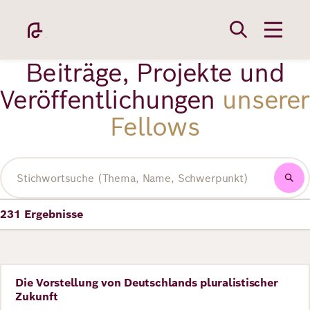
Direkt
zum
Inhalt
Beiträge, Projekte und
Veröffentlichungen
unserer
Fellows
Academy
Volltextsuche
231
Ergebnisse
Fellowship
Fellows
Die Vorstellung von Deutschlands pluralistischer
Perspective
Zukunft