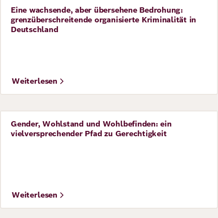
Eine wachsende, aber übersehene Bedrohung:
Perspective
grenzüberschreitende organisierte Kriminalität in
Deutschland
Weiterlesen
Gender, Wohlstand und Wohlbefinden: ein
Perspective
vielversprechender Pfad zu Gerechtigkeit
©
Imago Datenbank
Weiterlesen