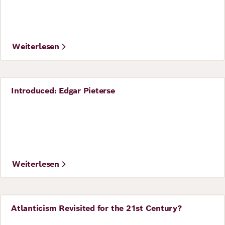
Weiterlesen
Introduced: Edgar Pieterse
Perspective
Weiterlesen
Atlanticism Revisited for the 21st Century?
Perspective