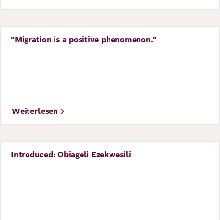
"Migration is a positive phenomenon."
Perspective
Weiterlesen
Introduced: Obiageli Ezekwesili
Perspective