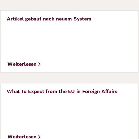
Artikel gebaut nach neuem System
Perspective
©
IMAGO / ZUMA Press Wire / xGinaxMxRandazzox
Weiterlesen
What to Expect from the EU in Foreign Affairs
Perspective
Weiterlesen