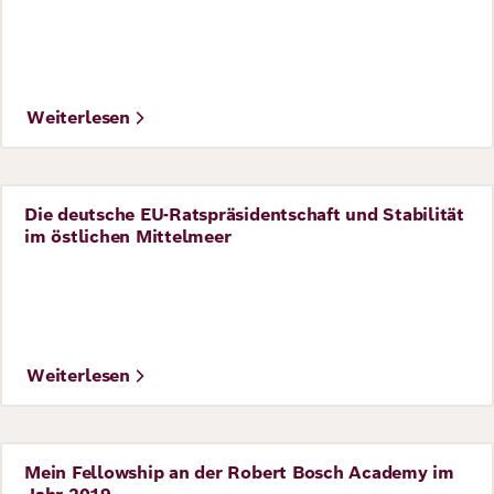
Richard
von
Weizsäcker
Weiterlesen
Forum
Die deutsche EU-Ratspräsidentschaft und Stabilität
Perspective
im östlichen Mittelmeer
Veranstaltungen
©
Adobe Stock / Andrew Kazmierski
Perspectives
Weiterlesen
Deutsch
Englisch
Mein Fellowship an der Robert Bosch Academy im
Perspective