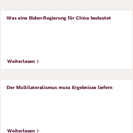
Was eine Biden-Regierung für China bedeutet
Perspective
©
AdobeStock/Stanislav Uvarov
Weiterlesen
Der Multilateralismus muss Ergebnisse liefern
Perspective
©
Drop of Light / shutterstock.com
Weiterlesen