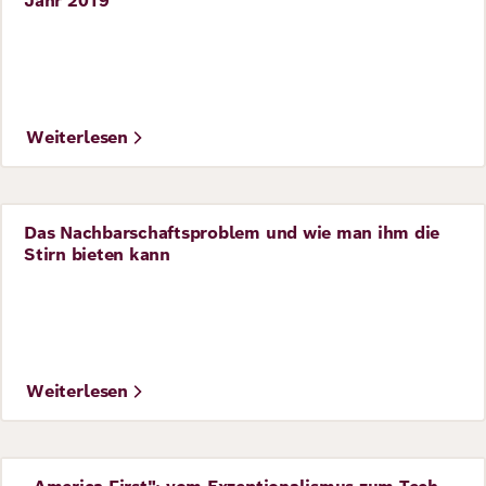
Jahr 2019
©
Adobe Stock / Erial Drone
Weiterlesen
Das Nachbarschaftsproblem und wie man ihm die
Perspective
Stirn bieten kann
Weiterlesen