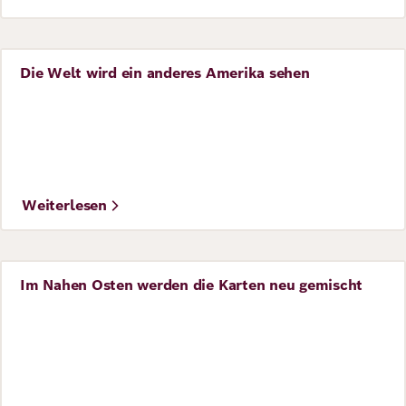
Die Welt wird ein anderes Amerika sehen
Perspective
©
UN Photo/Rick Bajornas
Weiterlesen
Im Nahen Osten werden die Karten neu gemischt
Perspective
©
Gage Skidmore