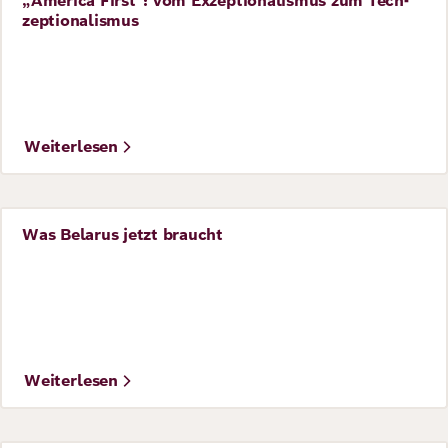
„America First": vom Exzeptionalismus zum Tech-
Perspective
zeptionalismus
Weiterlesen
Was Belarus jetzt braucht
Perspective
Weiterlesen