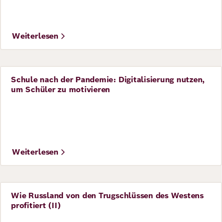
Weiterlesen
Schule nach der Pandemie: Digitalisierung nutzen,
Perspective
um Schüler zu motivieren
©
© Donata Kindesperk
Weiterlesen
Wie Russland von den Trugschlüssen des Westens
Perspective
profitiert (II)