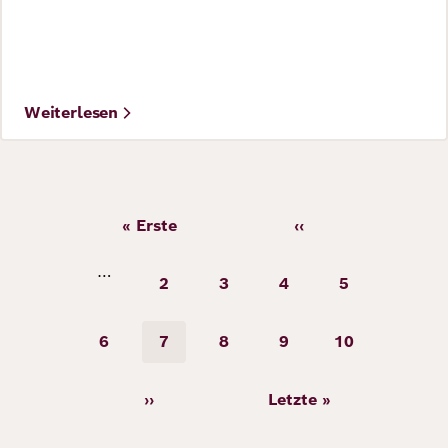
©
Foto: Polish Ministry of Foreign Affairs
Weiterlesen
Seitennummerierung
« Erste
‹‹
Erste
Vorherige
©
Seite
Seite
Foto: Reuters / Adobe Stock
…
2
3
4
5
Seite
Seite
Seite
Seite
6
7
8
9
10
Seite
Seite
Seite
Seite
Seite
››
Letzte »
Nächste
Letzte
Seite
Seite