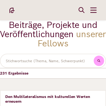
Direkt
zum
Inhalt
Beiträge, Projekte und
Veröffentlichungen
unserer
Fellows
Academy
Volltextsuche
231
Ergebnisse
Fellowship
Fellows
Den Multilateralismus mit kulturellen Werten
Perspective
erneuern