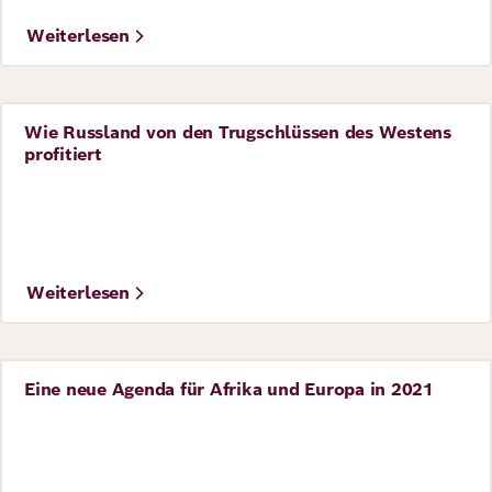
Weiterlesen
Wie Russland von den Trugschlüssen des Westens
Perspective
profitiert
©
Joe Brusky / Flickr
Weiterlesen
Eine neue Agenda für Afrika und Europa in 2021
Perspective