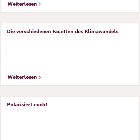
Weiterlesen
Die verschiedenen Facetten des Klimawandels
Perspective
©
AdobeStock/sallyliversage
Weiterlesen
Polarisiert euch!
Perspective
©
Copyrigt: © Shutterstock / abriendomundo