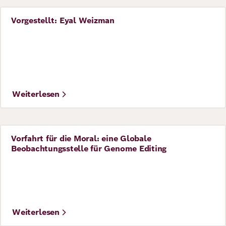
Vorgestellt: Eyal Weizman
Perspective
©
Bündnis 90/Die Grünen NRW
Weiterlesen
Vorfahrt für die Moral: eine Globale
Perspective
Beobachtungsstelle für Genome Editing
©
David Ausserhofer / Robert Bosch Academy
Weiterlesen