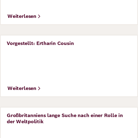
Weiterlesen
Vorgestellt: Ertharin Cousin
Perspective
©
UNICEF/ Kokoroko
Weiterlesen
Großbritanniens lange Suche nach einer Rolle in
Perspective
der Weltpolitik