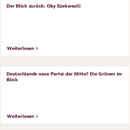
Der Blick zurück: Oby Ezekwesili
Perspective
©
Homoatrox
Weiterlesen
Deutschlands neue Partei der Mitte? Die Grünen im
Perspective
Blick
Weiterlesen