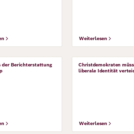
en
Weiterlesen
 der Berichterstattung
Christdemokraten müss
ve
Perspective
p
liberale Identität vertei
en
Weiterlesen