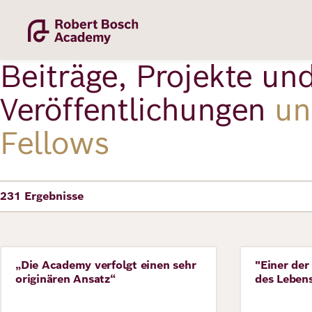
Direkt
zum
Inhalt
Beiträge, Projekte un
Veröffentlichungen
un
Fellows
Academy
231
Ergebnisse
Fellowship
„Die Academy verfolgt einen sehr
"Einer der
Perspective
Perspecti
Fellows
originären Ansatz“
des Lebens