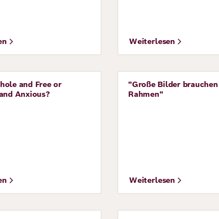
en
Weiterlesen
hole and Free or
"Große Bilder brauchen
ve
Perspective
 and Anxious?
Rahmen"
en
Weiterlesen