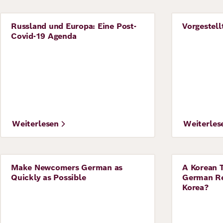
Russland und Europa: Eine Post-
Vorgestell
Perspective
Perspecti
Covid-19 Agenda
Weiterlesen
Weiterles
Make Newcomers German as
A Korean T
Perspective
Perspecti
Quickly as Possible
German Reu
Korea?