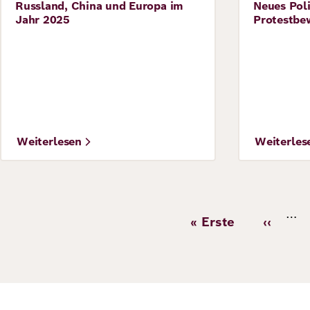
Russland, China und Europa im
Neues Pol
Perspective
Perspecti
Jahr 2025
Protestbe
Weiterlesen
Weiterles
Seitennummerie
…
« Erste
‹‹
Erste
Vorher
Seite
Seite