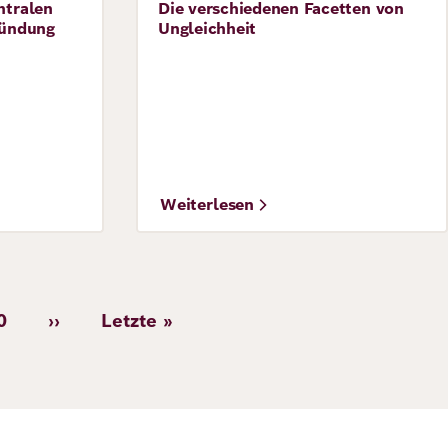
ntralen
Die verschiedenen Facetten von
Perspective
ründung
Ungleichheit
©
Weiterlesen
Adobe Stock / Olivia
0
››
Letzte »
Seite
Nächste
Letzte
Seite
Seite