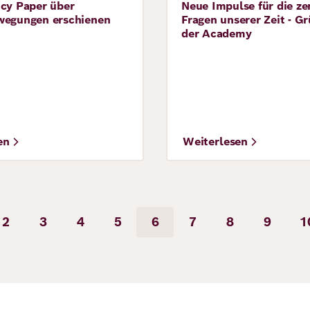
icy Paper über
Neue Impulse für die ze
ve
Perspective
wegungen erschienen
Fragen unserer Zeit - G
der Academy
en
Weiterlesen
rung
2
3
4
5
6
7
8
9
1
ige
Seite
Seite
Seite
Seite
Seite
Seite
Seite
Seite