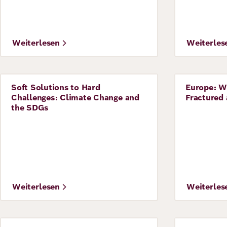
Weiterlesen
Weiterles
Soft Solutions to Hard
Europe: W
Perspective
Perspecti
Challenges: Climate Change and
Fractured
the SDGs
Weiterlesen
Weiterles