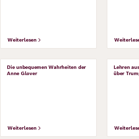
Richard
von
Weizsäcker
Weiterlesen
Weiterles
Forum
Veranstaltungen
Die unbequemen Wahrheiten der
Lehren aus
Perspective
Perspecti
Anne Glover
über Trum
Perspectives
Deutsch
Englisch
Weiterlesen
Weiterles