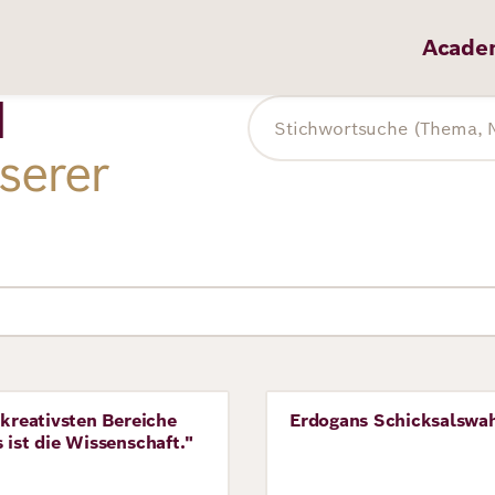
Acade
d
Volltextsuche
serer
 kreativsten Bereiche
Erdogans Schicksalswa
ve
Perspective
 ist die Wissenschaft."