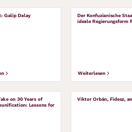
t: Galip Dalay
Der Konfuzianische Staa
ve
Perspective
ideale Regierungsform 
en
Weiterlesen
ake on 30 Years of
Viktor Orbán, Fidesz, a
ve
Perspective
nification: Lessons for