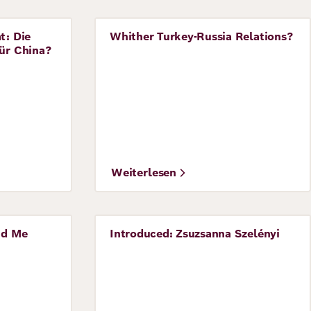
t: Die
Whither Turkey-Russia Relations?
Perspective
für China?
Weiterlesen
nd Me
Introduced: Zsuzsanna Szelényi
Perspective