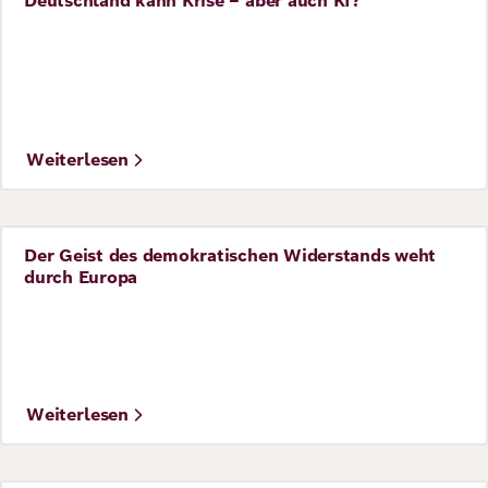
Deutschland kann Krise – aber auch KI?
Perspective
Weiterlesen
Der Geist des demokratischen Widerstands weht
Perspective
durch Europa
©
Foto: Mixabest
Weiterlesen