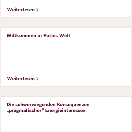
Weiterlesen
Willkommen in Putins Welt
Perspective
Weiterlesen
Die schwerwiegenden Konsequenzen
Perspective
„pragmatischer“ Energieinteressen
©
IMAGO/ SNA/ Alexander Vilf