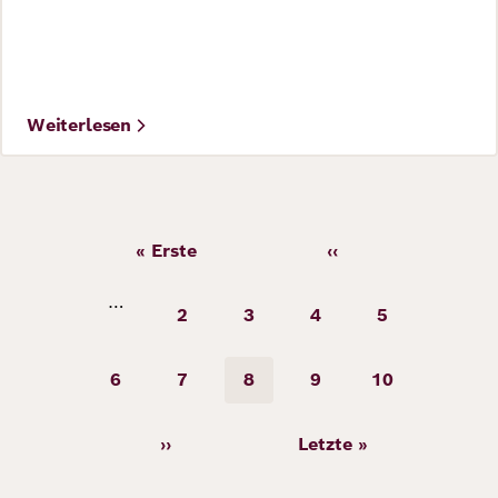
©
Foto: Raimond Spekking / CC BY-SA 4.0
Weiterlesen
Seitennummerierung
« Erste
‹‹
Erste
Vorherige
©
Seite
Seite
Robert Bosch Academy / David Ausserhofer
…
2
3
4
5
Seite
Seite
Seite
Seite
6
7
8
9
10
Seite
Seite
Seite
Seite
Seite
››
Letzte »
Nächste
Letzte
Seite
Seite