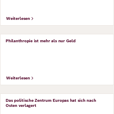
Weiterlesen
Philanthropie ist mehr als nur Geld
Perspective
©
flickr / Alan Santos PR
Weiterlesen
Das politische Zentrum Europas hat sich nach
Perspective
Osten verlagert
©