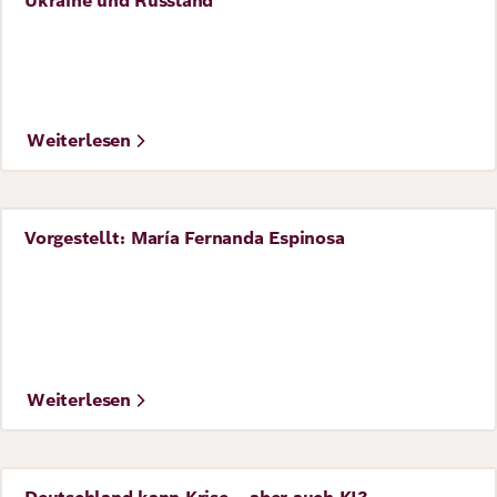
Ukraine und Russland
©
Foto: Reuters / Adobe Stock
Weiterlesen
Vorgestellt: María Fernanda Espinosa
Perspective
Weiterlesen