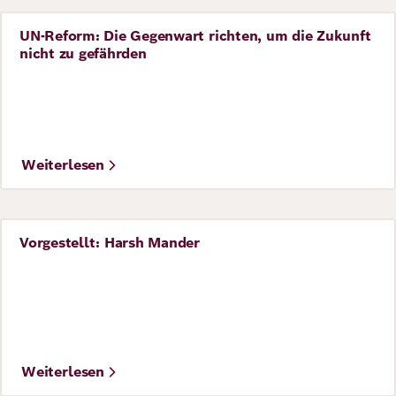
UN-Reform: Die Gegenwart richten, um die Zukunft
Perspective
nicht zu gefährden
©
Foto: Deutscher Bundestag/Marco Urban
Weiterlesen
Vorgestellt: Harsh Mander
Perspective
©
Foto: United Nations Photo
Weiterlesen