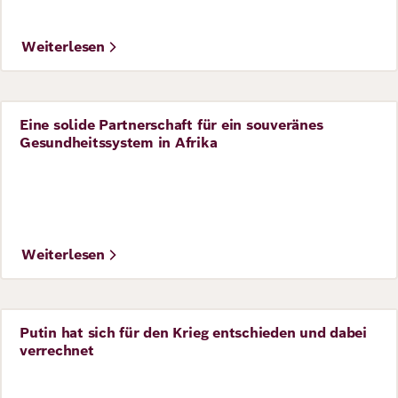
Weiterlesen
Eine solide Partnerschaft für ein souveränes
Perspective
Gesundheitssystem in Afrika
Weiterlesen
Putin hat sich für den Krieg entschieden und dabei
Perspective
verrechnet
©
Shelley Christians Jordaan / REUTERS