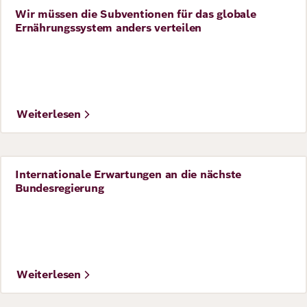
Wir müssen die Subventionen für das globale
Perspective
Ernährungssystem anders verteilen
©
Foto: HajjiBaba
Weiterlesen
Internationale Erwartungen an die nächste
Perspective
Bundesregierung
©
Foto: Chanel Mason
Weiterlesen