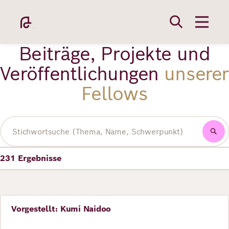
Direkt
zum
Inhalt
Beiträge, Projekte und
Veröffentlichungen
unserer
Fellows
Academy
Volltextsuche
231
Ergebnisse
Fellowship
Fellows
Vorgestellt: Kumi Naidoo
Perspective