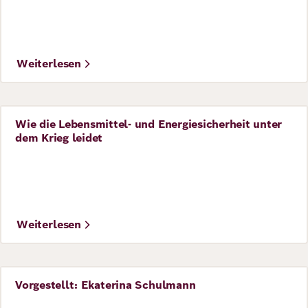
Peter Irungu / WRI
Weiterlesen
Wie die Lebensmittel- und Energiesicherheit unter
Perspective
dem Krieg leidet
©
Bundesregierung/Denzel
Weiterlesen
Vorgestellt: Ekaterina Schulmann
Perspective