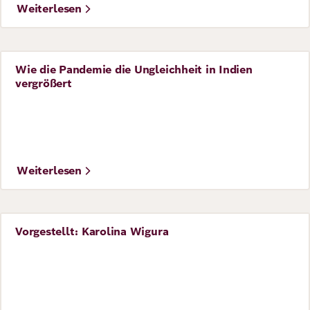
Weiterlesen
Wie die Pandemie die Ungleichheit in Indien
Perspective
vergrößert
©
Foto: UN Women / Ryan Brown
Weiterlesen
Vorgestellt: Karolina Wigura
Perspective