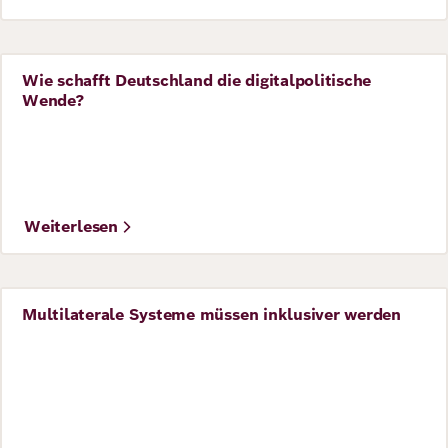
Wie schafft Deutschland die digitalpolitische
Perspective
Wende?
©
Foto: flickr / Ulf Liljankoski
Weiterlesen
Multilaterale Systeme müssen inklusiver werden
Perspective
©
Foto: flickr / campact