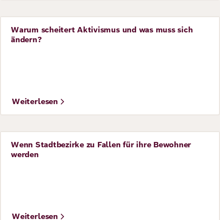
Warum scheitert Aktivismus und was muss sich
Perspective
ändern?
Weiterlesen
Wenn Stadtbezirke zu Fallen für ihre Bewohner
Perspective
werden
©
Foto: flickr / Midia Ninja
Weiterlesen